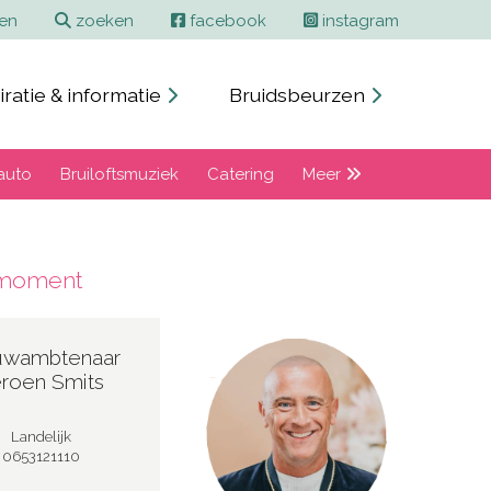
ren
zoeken
facebook
instagram
iratie & informatie
Bruidsbeurzen
auto
Bruiloftsmuziek
Catering
Meer
r moment
uwambtenaar
roen Smits
Landelijk
0653121110