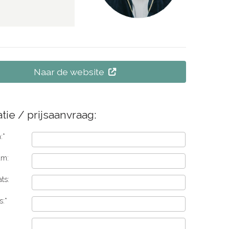
Naar de website
tie / prijsaanvraag:
:*
am:
ts:
s:*