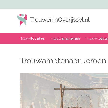
Trouwlocaties
Trouwambtenaar
Trouwfotogr
Trouwambtenaar Jeroen