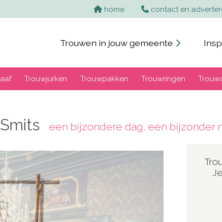
home
contact en adverte
Trouwen in jouw gemeente
Insp
aaf
Trouwjurken
Trouwpakken
Trouwringen
Trouw
 Smits
een bijzondere dag, een bijzonde
Tro
Je