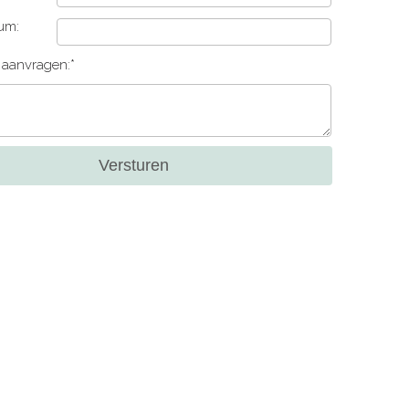
um:
e aanvragen:*