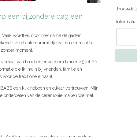
Trouwdat
op een bijzondere dag een
Informati
 Vaak wordt er, door met name de gasten,
kende verplichte nummertje dat nu eenmaal bij
ijzonder moment.
sverhaal van bruid en bruidegom binnen 45 tot 60
rmatie die ik inwin bij vrienden, familie en
voor de traditionele traan!
en BABS een klik hebben en elkaar vertrouwen. Mijn
rige onderdelen van de ceremonie maken we met
als Ambtenaar kiest, vervolgt de samenwerking.