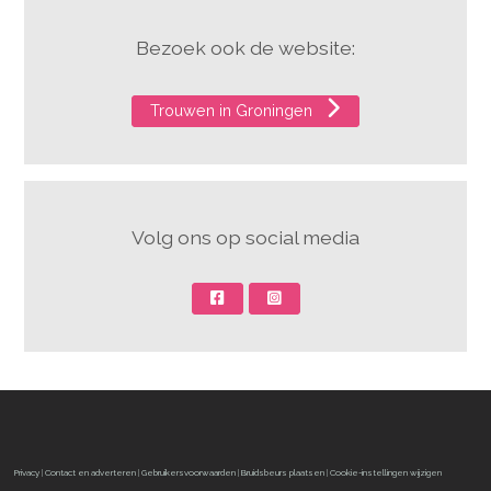
Bezoek ook de website:
Trouwen in Groningen
Volg ons op social media
Privacy
|
Contact en adverteren
|
Gebruikersvoorwaarden
|
Bruidsbeurs plaatsen
|
Cookie-instellingen wijzigen