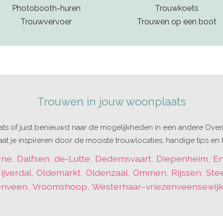
Photobooth-huren
Trouwkoets
Trouwvervoer
Trouwen op een boot
Trouwen in jouw woonplaats
ts of juist benieuwd naar de mogelijkheden in een andere Overij
at je inspireren door de mooiste trouwlocaties, handige tips en l
rne
,
Dalfsen
,
de-Lutte
,
Dedemsvaart
,
Diepenheim
,
E
ijverdal
,
Oldemarkt
,
Oldenzaal
,
Ommen
,
Rijssen
,
Ste
enveen
,
Vroomshoop
,
Westerhaar–vriezenveensewij