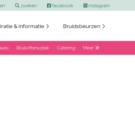
ren
zoeken
facebook
instagram
iratie & informatie
Bruidsbeurzen
auto
Bruiloftsmuziek
Catering
Meer