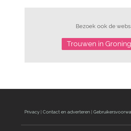
Bezoek ook de websi
Trouwen in Gronin
Privacy
|
Contact en adverteren
|
Gebruikersvoorw