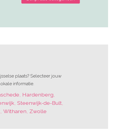
sselse plaats? Selecteer jouw
okale informatie.
nschede
,
Hardenberg
,
enwijk
,
Steenwijk-de-Bult
,
k
,
Witharen
,
Zwolle