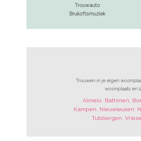
Trouwauto
Bruiloftsmuziek
Trouwen in je eigen woonplaa
woonplaats en la
Almelo
,
Bathmen
,
Bo
Kampen
,
Nieuwleusen
,
N
Tubbergen
,
Vriez