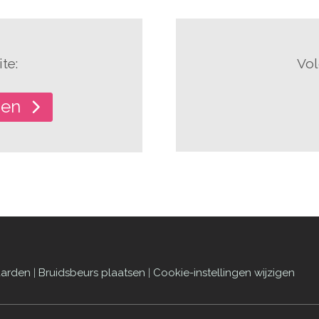
te:
Vol
gen
aarden
|
Bruidsbeurs plaatsen
|
Cookie-instellingen wijzigen