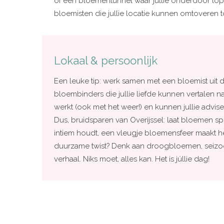
of een bloementunnel waar jullie onderdoor lopen 
bloemisten die jullie locatie kunnen omtoveren 
Lokaal & persoonlijk
Een leuke tip: werk samen met een bloemist uit de
bloembinders die jullie liefde kunnen vertalen 
werkt (ook met het weer!) en kunnen jullie advis
Dus, bruidsparen van Overijssel: laat bloemen spr
intiem houdt, een vleugje bloemensfeer maakt het 
duurzame twist? Denk aan droogbloemen, sei
verhaal. Niks moet, alles kan. Het is júllie dag!