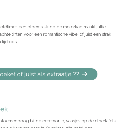
re oldtimer, een bloemstuk op de motorkap maakt jullie
hte tinten voor een romantische vibe, of juist een strak
 tijdloos.
oeket of juist als extraatje ??
oek
loemenboog bij de ceremonie, vaasjes op de dinertafels