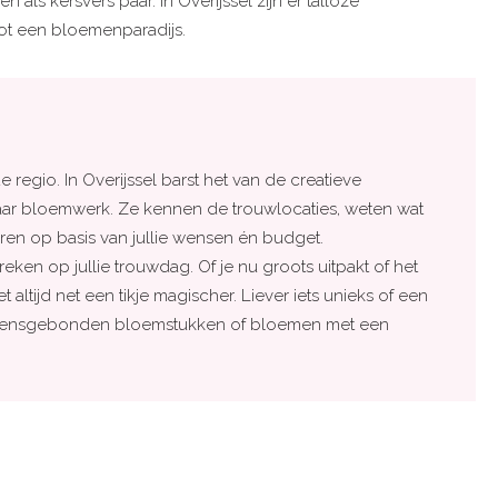
als kersvers paar. In Overijssel zijn er talloze
tot een bloemenparadijs.
 regio. In Overijssel barst het van de creatieve
naar bloemwerk. Ze kennen de trouwlocaties, weten wat
eren op basis van jullie wensen én budget.
eken op jullie trouwdag. Of je nu groots uitpakt of het
altijd net een tikje magischer. Liever iets unieks of een
zoensgebonden bloemstukken of bloemen met een