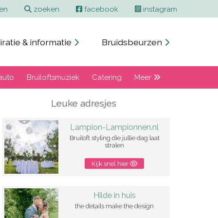
ren
zoeken
facebook
instagram
iratie & informatie
Bruidsbeurzen
auto
Bruiloftsmuziek
Catering
Meer
Leuke adresjes
Lampion-Lampionnen.nl
Bruiloft styling die jullie dag laat
stralen
Kijk snel hier
Hilde in huis
the details make the design