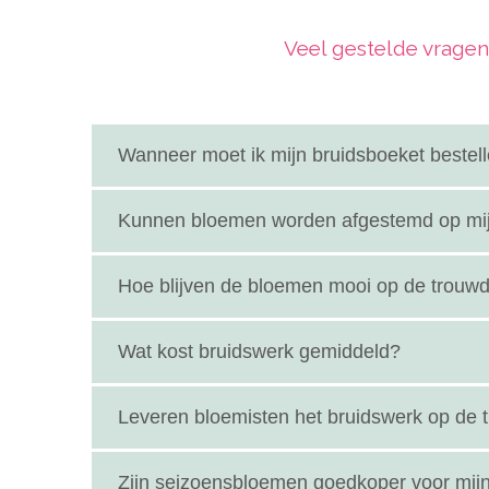
Veel gestelde vragen
Wanneer moet ik mijn bruidsboeket bestel
Het is slim om je bruidsboeket minimaal 6 tot 8 
Kunnen bloemen worden afgestemd op mij
Zeker! Een goede bloemist kijkt naar jouw stijl, k
Hoe blijven de bloemen mooi op de trouwd
Bloemisten gebruiken speciale technieken en mat
Wat kost bruidswerk gemiddeld?
Dat hangt af van je wensen. Een bruidsboeket b
Leveren bloemisten het bruidswerk op de t
Veel bloemisten in Overijssel bieden bezorging aan
Zijn seizoensbloemen goedkoper voor mij