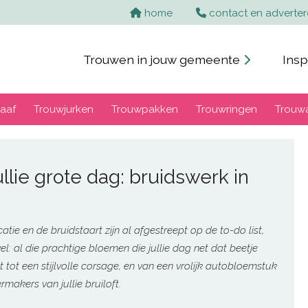
home
contact en adverte
Trouwen in jouw gemeente
Insp
aaf
Trouwjurken
Trouwpakken
Trouwringen
Trouw
lie grote dag: bruidswerk in
tie en de bruidstaart zijn al afgestreept op de to-do list,
: al die prachtige bloemen die jullie dag net dat beetje
ot een stijlvolle corsage, en van een vrolijk autobloemstuk
makers van jullie bruiloft.