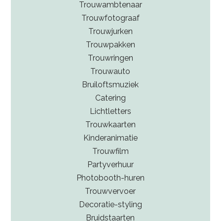
Trouwambtenaar
gemeenschappelijke goederen.
hebt dan kunnen die in de huwelijksakte worden
Trouwfotograaf
vastgelegd. Maar een trouwboekje is wel een mooi
Trouwjurken
en officieel hebbedingetje.
Trouwpakken
Trouwringen
Trouwauto
Bruiloftsmuziek
Catering
Lichtletters
Trouwkaarten
Kinderanimatie
Trouwfilm
Partyverhuur
Photobooth-huren
Trouwvervoer
Decoratie-styling
Bruidstaarten