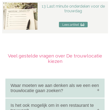
13 Last minute onderdelen voor de
trouwdag
Lees artikel
Veel gestelde vragen over De trouwlocatie
kiezen
Waar moeten we aan denken als we een een
trouwlocatie gaan zoeken?
Bepaal eerst het beschikbare budget voor de
Is het ook mogelijk om in een restaurant te
trouwlocatie. En moet de locatie groot of juist knus