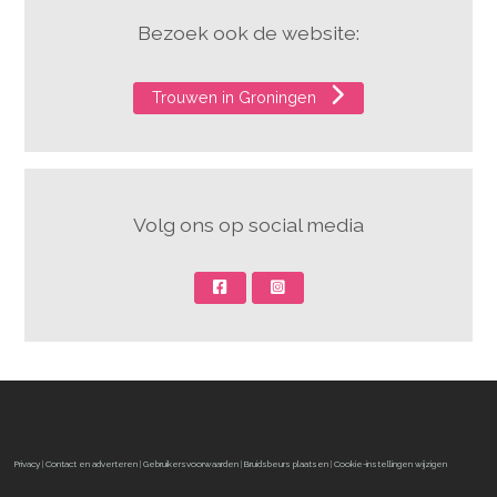
Bezoek ook de website:
Trouwen in Groningen
Volg ons op social media
Privacy
|
Contact en adverteren
|
Gebruikersvoorwaarden
|
Bruidsbeurs plaatsen
|
Cookie-instellingen wijzigen