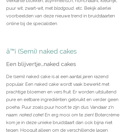
vierkante blokken, asymmetrisch, nonchalant, kleurrijk,
puur wit, zwart-wit, met
bladgoud
, etc. Bekijk allerlei
voorbeelden van deze nieuwe trend in bruidstaarten
online bij de specialisten.
â™¡ (Semi) naked cakes
Een blijvertje...naked cakes
De (semi) naked cake is al een aantal jaren razend
populair. Een naked cake wordt vaak bewerkt met
prachtige bloemen en vers fruit. Er worden uitsluitend
pure en eetbare ingrediënten gebruikt en verder geen
poeha. Puur zoals puur hoort te zijn dus. Vandaar z’n
naam:
naked cake
! En erg mooi om te zien! Botercrème
kom je in deze unieke bruidstaart dan ook bijna niet
tegen. Hooguit alleen om de verschillende lagen